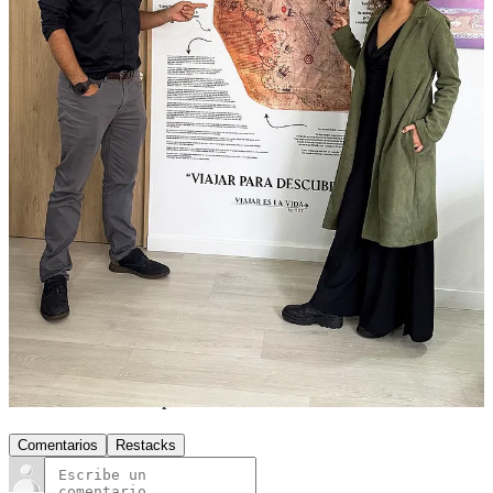
viajes de la humanidad.
Descárgalo aquí en alta calidad y sin costo:
DESCARGA EL MAPA DE PIRI REIS EN ESPAÑOL EN PDF
DESCARGA EL MAPA DE PIRI REIS EN ESPAÑOL EN JPG
Porque viajar también es descubrir... incluso desde
casa.
13
Compartir
Anterior
Siguiente
Discusión sobre este post
Comentarios
Restacks