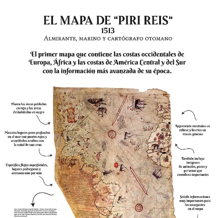
¿Por qué es tan especial este mapa?
El mapa de Piri Reis es un testimonio del conocimiento global que
se cruzaba entre Oriente y Occidente en el siglo XVI. Estos son
algunos de sus detalles más asombrosos:
Representa áreas recién descubiertas como las Antillas y las
costas de América del Sur, con datos que Piri Reis recogió de
marineros españoles y portugueses.
Describe las condiciones del mar, las corrientes, bancos de
arena y peligros para los barcos.