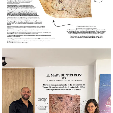
Muestra montañas en relieve, ríos, islas y hasta animales
marinos, dibujados con increíble detalle.
Contiene notas históricas y curiosas sobre el encuentro entre
europeos e indígenas, el comercio con cuentas de vidrio y los
hallazgos de oro y perlas.
Un legado para la historia y la imaginación
En nuestra agencia de viajes, también rendimos homenaje a esta
obra histórica: el mapa de Piri Reis se encuentra expuesto en
nuestras oficinas como símbolo de la pasión por descubrir nuevos
horizontes. Creemos que viajar no solo es moverse, sino también
conocer las huellas que otros dejaron en el mundo.
Aunque solo se conserva un fragmento del mapa original, este ha
sido estudiado durante siglos por historiadores, cartógrafos e incluso
teóricos de lo inexplicable, por su precisión y su enigmático origen.
Hoy queremos compartir contigo una versión en español de este
increíble mapa, adaptada para que puedas explorarlo, imprimirlo o
simplemente disfrutarlo como un testimonio visual de los grandes