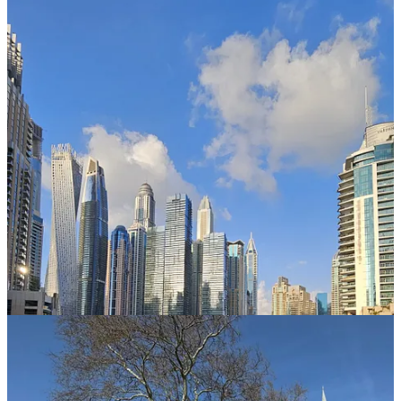
Descubre la Historia y Cultura que Te Espera
Dubái:
Burj Khalifa: Sube al rascacielos más alto del mundo y contempla
una vista impresionante de la ciudad futurista.
Desierto Árabe: Vive la emoción de un safari en 4x4 y disfruta de
una cena bajo las estrellas con espectáculos tradicionales.
Distrito Histórico de Al Fahidi: Retrocede en el tiempo explorando
los mercados tradicionales y la rica historia emiratí.