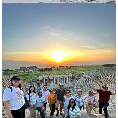
Precio desde 2.999 USD en acomodación doble o triple
INCLUYE:
Vuelos internacionales Bogotá – Estambul // Dubái- Estambul
- Bogotá
4 noches en Estambul, 2 noches en Capadocia, 2 noches en
Pamukkale, 2 noches en Kusadasi o Izmir, 4 noches en Dubái
Traslados
Alimentación según itinerario
Guía hispanohablante en Turquía y en Dubái
Entradas a mezquitas y museos
Acompañamiento cultural de Paşa y Cami
Itinerarios completos y más información en:
viajareslavida.com
Si tienen preguntas o quieren reservar pueden contactarnos al:
+ 57 312 7772288