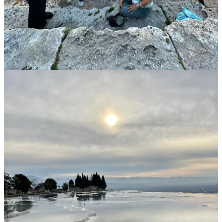
📍Av 19 # 97 - 31 Of 202, Bogotá
Viajar es la Vida es una agencia de viajes de Hecho en Turquía
SAS. Somos asociados de ANATO
RNT: 106873
19
Compartir
Anterior
Siguiente
Discusión sobre este post
Comentarios
Restacks
Lo mejor de
Último
Debates