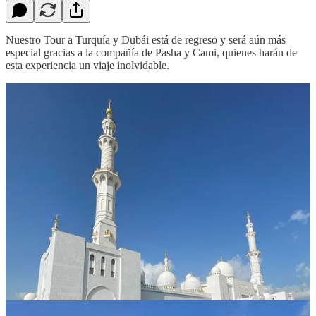
Nuestro Tour a Turquía y Dubái está de regreso y será aún más
especial gracias a la compañía de Pasha y Cami, quienes harán de
esta experiencia un viaje inolvidable.
¿Por Qué Viajar en Esta Temporada?
Viajar en esta época es ideal para disfrutar del clima perfecto en
ambos destinos. En Turquía, la primavera y el otoño ofrecen
temperaturas agradables para recorrer sus sitios históricos sin el calor
del verano. En Dubái, los meses más frescos permiten disfrutar
mejor sus impresionantes atracciones al aire libre y safaris en el
desierto.