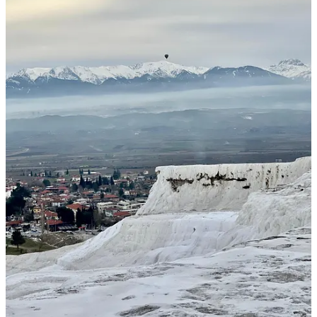
Acompañamiento Único
Viajar con Pasha y Cami significa mucho más que un tour: es una
experiencia familiar llena de momentos auténticos y cálidos.
Compartirán sus anécdotas y conocimientos, creando un ambiente
cercano y especial para todos los viajeros.
Reserva Tu Lugar Ahora
Las plazas son limitadas y el año pasado se agotaron rápidamente.
No pierdas la oportunidad de vivir esta experiencia cultural, histórica
y familiar que marcará tu vida.
¡Viajar es la Vida!
Visitaremos:
Estambul – Ankara – Capadocia – Pamukkale – Éfeso – Kusadasi o
Izmir – Bursa – Estambul – Dubái – Abu Dhabi
☀16 días 🌙14 noches
🗓Del 24 Marzo al 8 de Abril 2025