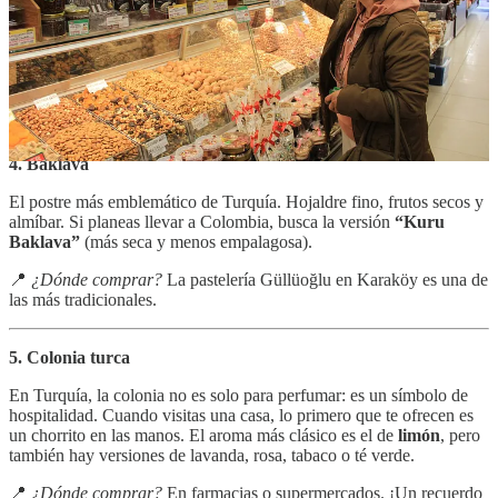
La marca más conocida es
Kuru Kahveci Mehmet Efendi
,
disponible en supermercados o recién molido en su tienda
icónica de Eminönü (Estambul).
No olvides llevar la cafetera de cobre (
cezve
) y las tazas
tradicionales (
fincan
).
4. Baklava
El postre más emblemático de Turquía. Hojaldre fino, frutos secos y
almíbar. Si planeas llevar a Colombia, busca la versión
“Kuru
Baklava”
(más seca y menos empalagosa).
📍
¿Dónde comprar?
La pastelería Güllüoğlu en Karaköy es una de
las más tradicionales.
5. Colonia turca
En Turquía, la colonia no es solo para perfumar: es un símbolo de
hospitalidad. Cuando visitas una casa, lo primero que te ofrecen es
un chorrito en las manos. El aroma más clásico es el de
limón
, pero
también hay versiones de lavanda, rosa, tabaco o té verde.
📍
¿Dónde comprar?
En farmacias o supermercados. ¡Un recuerdo