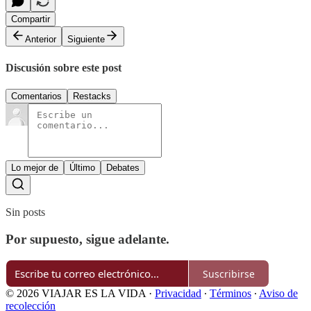
Compartir
Anterior
Siguiente
Discusión sobre este post
Comentarios
Restacks
Lo mejor de
Último
Debates
Sin posts
Por supuesto, sigue adelante.
Suscribirse
© 2026 VIAJAR ES LA VIDA
·
Privacidad
∙
Términos
∙
Aviso de
recolección