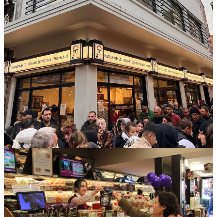
En Turquía, el té (çay) es parte esencial de la vida diaria.
Té negro (çay):
Se sirve todo el día, es fuerte y ligeramente
amargo. Necesitas una tetera especial (çaydanlık) para
prepararlo correctamente.
Té de frutas:
Como manzana, granada o rosa. Curiosamente,
este lo consumen más los turistas que los propios turcos.
Viene en dos formatos:
Instantáneo:
muy dulce, económico y duradero.
Natural:
hecho con frutas y cáscaras deshidratadas.
Requiere tetera o prensa francesa, y debe almacenarse
bien para conservar su frescura.
📍
¿Dónde comprar?
Supermercados como Migros o A101, o en el
Bazar de las Especias.
3. Café turco y su preparación
Para los amantes del café, el café turco es un regalo ideal. De sabor
intenso, se sirve en pequeñas tazas y su preparación tiene todo un
ritual.