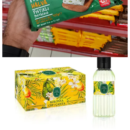
llevar uno bueno, busca botellas que digan:
“Erken Hasat – Soğuk Sıkım”
(Cosecha temprana – prensado en
frío), idealmente con baja acidez.
📍
Dónde conseguirlo:
Supermercados grandes o tiendas gourmet
en zonas como Ayvalık, Bodrum o İzmir.
10. Tahini y Halva
Tahini:
Pasta cremosa de sésamo, base del hummus y otras
recetas. Buenísima para cocinar.
Halva de tahini con pistacho:
(fıstıklı tahin helvası) es el
postre perfecto para llevar.
📍
Ambos los encuentras
fácilmente en cualquier supermercado.
11. Rakı – el licor nacional
Rakı es una bebida alcohólica hecha a base de anís, similar al ouzo o
al arak. Se toma mezclada con agua y acompañada de aperitivos
(
meze
).
Recomendado para el gusto colombiano: