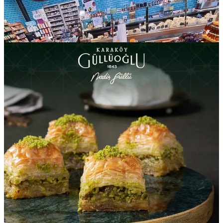
7. Frutos secos y semillas
Turquía es un paraíso para los frutos secos. Aquí saben cómo
secarlos, tostarlos y conservarlos.
Recomendados:
Higos y albaricoques secos
Uvas pasas