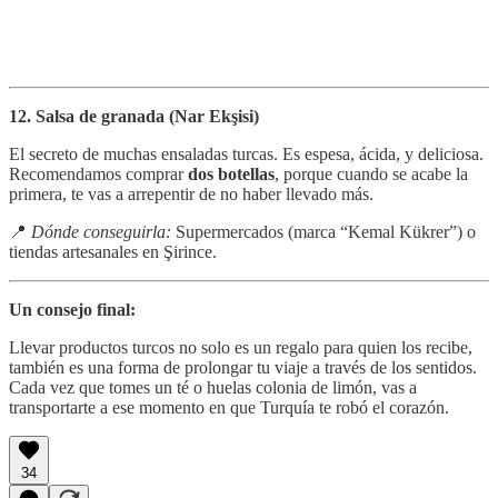
Beylerbeyi Göbek Rakısı
o
Tekirdağ Yaş Üzüm Rakısı
.
📍
Consejo:
Cómpralo en el Duty Free del aeropuerto, donde es
más barato y algunos vienen en sets con los vasos típicos.
12. Salsa de granada (Nar Ekşisi)
El secreto de muchas ensaladas turcas. Es espesa, ácida, y deliciosa.
Recomendamos comprar
dos botellas
, porque cuando se acabe la
primera, te vas a arrepentir de no haber llevado más.
📍
Dónde conseguirla:
Supermercados (marca “Kemal Kükrer”) o
tiendas artesanales en Şirince.
Un consejo final:
Llevar productos turcos no solo es un regalo para quien los recibe,
también es una forma de prolongar tu viaje a través de los sentidos.
Cada vez que tomes un té o huelas colonia de limón, vas a
transportarte a ese momento en que Turquía te robó el corazón.
34