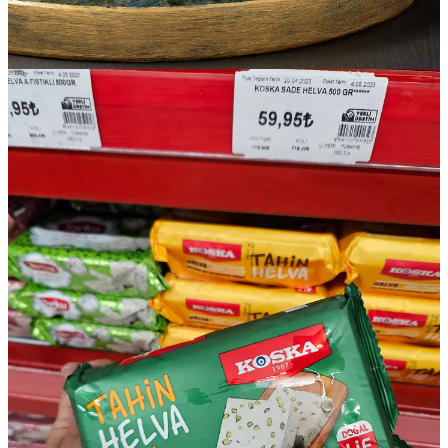
Pistachos (¡los de Gaziantep son los mejores!)
Nueces, marañones, semillas de girasol y calabaza
Maní salado o cubierto
Leblebi:
garbanzos tostados
📍
Dónde comprarlos:
En supermercados o tiendas especializadas
como Tuğba.
8. Aceitunas turcas
Los turcos aman las aceitunas, especialmente en el desayuno. Las
hay negras, verdes, con hueso, sin hueso, rellenas con queso o
pimentón.
📍
¿Dónde comprar?
En supermercados o tiendas de productos
gourmet (şarküteri).
9. Aceite de oliva
La región del Egeo produce aceites de excelente calidad. Si quieres